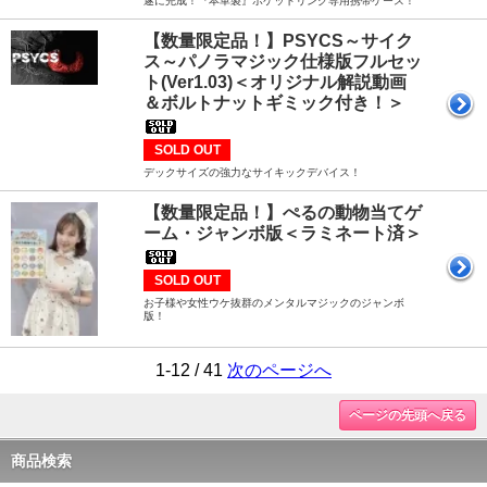
遂に完成！『本革製』ポケットリング専用携帯ケース！
【数量限定品！】PSYCS～サイク
ス～パノラマジック仕様版フルセッ
ト(Ver1.03)＜オリジナル解説動画
＆ボルトナットギミック付き！＞
SOLD OUT
デックサイズの強力なサイキックデバイス！
【数量限定品！】ぺるの動物当てゲ
ーム・ジャンボ版＜ラミネート済＞
SOLD OUT
お子様や女性ウケ抜群のメンタルマジックのジャンボ
版！
1-12 / 41
次のページへ
ページの先頭へ戻る
商品検索