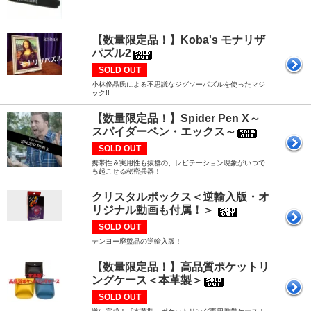
【数量限定品！】Koba's モナリザ
パズル2
SOLD OUT
小林俊晶氏による不思議なジグソーパズルを使ったマジ
ック!!
【数量限定品！】Spider Pen X～
スパイダーペン・エックス～
SOLD OUT
携帯性＆実用性も抜群の、レビテーション現象がいつで
も起こせる秘密兵器！
クリスタルボックス＜逆輸入版・オ
リジナル動画も付属！＞
SOLD OUT
テンヨー廃盤品の逆輸入版！
【数量限定品！】高品質ポケットリ
ングケース＜本革製＞
SOLD OUT