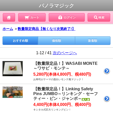
パノラマジック
カート
ログイン
検索
ホーム
＞
数量限定商品【無くなり次第終了!】
おすすめ順
価格順
新着順
1-12 / 41
次のページへ
【数量限定品！】WASABI MONTE
～ワサビ・モンテ～
5,280円(本体4,800円、税480円)
お寿司がテーマの面白いモンテ風マジック！
【数量限定品！】Linking Safety
Pins JUMBO～リンキング・セーフ
ティー・ピン・ジャンボ～
4,400円(本体4,000円、税400円)
キシタカ式巨大リンキングピン！