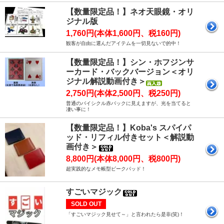
【数量限定品！】ネオ天眼鏡・オリ
ジナル版
1,760円(本体1,600円、税160円)
観客が自由に選んだアイテムを一切見ないで的中！
【数量限定品！】シン・ホフジンサ
ーカード・バックバージョン＜オリ
ジナル解説動画付き＞
2,750円(本体2,500円、税250円)
普通のバイシクル赤バックに見えますが、光を当てると
凄い事に！
【数量限定品！】Koba's スパイパ
ッド・リフィル付きセット＜解説動
画付き＞
8,800円(本体8,000円、税800円)
超実践的なメモ帳型ピークパッド！
すごいマジック
SOLD OUT
「すごいマジック見せて～」と言われたら是非(笑)！