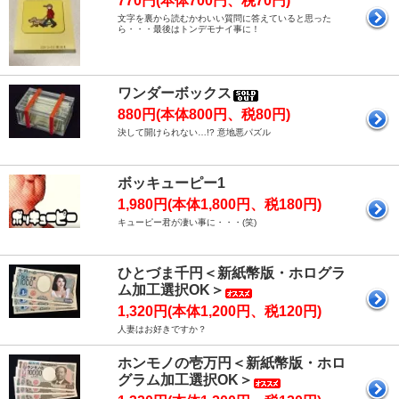
770円(本体700円、税70円)
文字を裏から読むかわいい質問に答えていると思った
ら・・・最後はトンデモナイ事に！
ワンダーボックス
880円(本体800円、税80円)
決して開けられない…!? 意地悪パズル
ボッキューピー1
1,980円(本体1,800円、税180円)
キューピー君が凄い事に・・・(笑)
ひとづま千円＜新紙幣版・ホログラ
ム加工選択OK＞
1,320円(本体1,200円、税120円)
人妻はお好きですか？
ホンモノの壱万円＜新紙幣版・ホロ
グラム加工選択OK＞