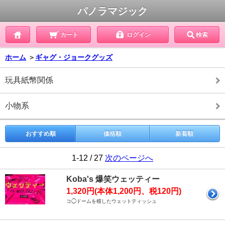
パノラマジック
カート
ログイン
検索
ホーム
＞
ギャグ・ジョークグッズ
玩具紙幣関係
小物系
おすすめ順
価格順
新着順
1-12 / 27
次のページへ
Koba's 爆笑ウェッティー
1,320円(本体1,200円、税120円)
コ◯ドームを模したウェットティッシュ