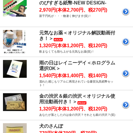
のびすぎる紙幣-NEW DESIGN-
2,970円(本体2,700円、税270円)
新千円札が・・・物凄く伸びます(笑)！
元気なお薬＜オリジナル解説動画付
き！＞
1,320円(本体1,200円、税120円)
飲まなくても勃ち上がる元気なお薬(笑)！
雨の日はレイニーデイ＜ホログラム
選択OK＞
1,540円(本体1,400円、税140円)
濡れた感じもリアルに再現されている爆笑玩具紙幣セッ
ト！
金の渋沢＆銀の渋沢＜オリジナル使
用法動画付き！＞
1,320円(本体1,200円、税120円)
あなたが落としたのは金の渋沢？それとも銀の渋沢？(笑)
犬のさんぽ