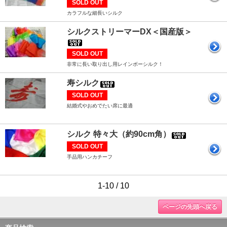
SOLD OUT
カラフルな細長いシルク
シルクストリーマーDX＜国産版＞
SOLD OUT
非常に長い取り出し用レインボーシルク！
寿シルク
SOLD OUT
結婚式やおめでたい席に最適
シルク 特々大（約90cm角）
SOLD OUT
手品用ハンカチーフ
1-10 / 10
ページの先頭へ戻る