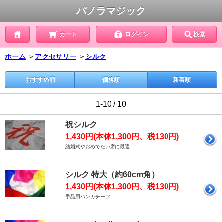
パノラマジック
カート
ログイン
検索
ホーム
＞
アクセサリー
＞
シルク
おすすめ順
価格順
新着順
1-10 / 10
祝シルク
1,430円(本体1,300円、税130円)
結婚式やおめでたい席に最適
シルク 特大（約60cm角）
1,430円(本体1,300円、税130円)
手品用ハンカチーフ