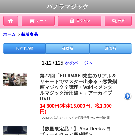
パノラマジック
カート
ログイン
検索
ホーム
＞
新着商品
おすすめ順
価格順
新着順
1-12 / 125
次のページへ
第72回「FUJIMAKI先生のリアル＆
リモートでマスター出来る・恋愛指
南マジック？講座・Vol4＜メンタ
ルマジック活用編＞」アーカイブ
DVD
14,300円(本体13,000円、税1,300
円)
FUJIMAKI先生のマジックの恋愛活用セミナー第4弾！
【数量限定品！】 Yov Deck～ヨ
ブ・デック～＜完成版＞