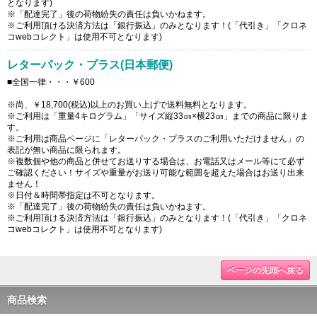
となります)
※「配達完了」後の荷物紛失の責任は負いかねます。
※ご利用頂ける決済方法は「銀行振込」のみとなります！(「代引き」「クロネ
コwebコレクト」は使用不可となります)
レターパック・プラス(日本郵便)
■全国一律・・・￥600
※尚、￥18,700(税込)以上のお買い上げで送料無料となります。
※ご利用は「重量4キログラム」「サイズ縦33㎝×横23㎝」までの商品に限りま
す。
※ご利用は商品ページに「レターパック・プラスのご利用いただけません」の
表記が無い商品に限られます。
※複数個や他の商品と併せてお送りする場合は、お電話又はメール等にて必ず
ご確認ください！サイズや重量がお送り可能な範囲を超えた場合はお送り出来
ません！
※日付＆時間帯指定は不可となります。
※「配達完了」後の荷物紛失の責任は負いかねます。
※ご利用頂ける決済方法は「銀行振込」のみとなります！(「代引き」「クロネ
コwebコレクト」は使用不可となります)
ページの先頭へ戻る
商品検索