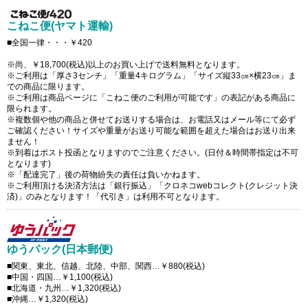
こねこ便(ヤマト運輸)
■全国一律・・・￥420
※尚、￥18,700(税込)以上のお買い上げで送料無料となります。
※ご利用は「厚さ3センチ」「重量4キログラム」「サイズ縦33㎝×横23㎝」ま
での商品に限ります。
※ご利用は商品ページに「こねこ便のご利用が可能です」の表記がある商品に
限られます。
※複数個や他の商品と併せてお送りする場合は、お電話又はメール等にて必ず
ご確認ください！サイズや重量がお送り可能な範囲を超えた場合はお送り出来
ません！
※到着はポスト投函となりますのでご注意ください。(日付＆時間帯指定は不可
となります)
※「配達完了」後の荷物紛失の責任は負いかねます。
※ご利用頂ける決済方法は「銀行振込」「クロネコwebコレクト(クレジット決
済)」のみとなります！「代引き」は利用不可となります。
ゆうパック(日本郵便)
■関東、東北、信越、北陸、中部、関西…￥880(税込)
■中国・四国…￥1,100(税込)
■北海道・九州…￥1,320(税込)
■沖縄…￥1,320(税込)