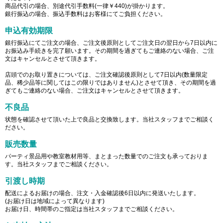
商品代引の場合、別途代引手数料(一律￥440)が掛かります。
銀行振込の場合、振込手数料はお客様にてご負担ください。
申込有効期限
銀行振込にてご注文の場合、ご注文後原則としてご注文日の翌日から7日以内に
お振込み手続きを完了願います。その期間を過ぎてもご連絡のない場合、ご注
文はキャンセルとさせて頂きます。
店頭でのお取り置きについては、ご注文確認後原則として7日以内(数量限定
品、稀少品等に関してはこの限りではありません)とさせて頂き、その期間を過
ぎてもご連絡のない場合、ご注文はキャンセルとさせて頂きます。
不良品
状態を確認させて頂いた上で良品と交換致します。当社スタッフまでご相談く
ださい。
販売数量
パーティ景品用や教室教材用等、まとまった数量でのご注文も承っておりま
す。当社スタッフまでご相談ください。
引渡し時期
配送によるお届けの場合、注文・入金確認後6日以内に発送いたします。
(お届け日は地域によって異なります)
お届け日、時間帯のご指定は当社スタッフまでご相談ください。