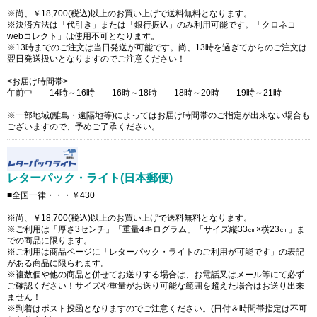
※尚、￥18,700(税込)以上のお買い上げで送料無料となります。
※決済方法は「代引き」または「銀行振込」のみ利用可能です。「クロネコ
webコレクト」は使用不可となります。
※13時までのご注文は当日発送が可能です。尚、13時を過ぎてからのご注文は
翌日発送扱いとなりますのでご注意ください！
<お届け時間帯>
午前中 14時～16時 16時～18時 18時～20時 19時～21時
※一部地域(離島・遠隔地等)によってはお届け時間帯のご指定が出来ない場合も
ございますので、予めご了承ください。
レターパック・ライト(日本郵便)
■全国一律・・・￥430
※尚、￥18,700(税込)以上のお買い上げで送料無料となります。
※ご利用は「厚さ3センチ」「重量4キログラム」「サイズ縦33㎝×横23㎝」ま
での商品に限ります。
※ご利用は商品ページに「レターパック・ライトのご利用が可能です」の表記
がある商品に限られます。
※複数個や他の商品と併せてお送りする場合は、お電話又はメール等にて必ず
ご確認ください！サイズや重量がお送り可能な範囲を超えた場合はお送り出来
ません！
※到着はポスト投函となりますのでご注意ください。(日付＆時間帯指定は不可