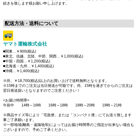
続きを致します様お願い申し上げます。
配送方法・送料について
ヤマト運輸株式会社
■関東…￥900(税込)
■東北、信越、北陸、中部、関西…￥1,000(税込)
■中国・四国…￥1,200(税込)
■北海道・九州…￥1,400(税込)
■沖縄…￥1,400(税込)
※尚、￥18,700(税込)以上のお買い上げで送料無料となります。
※15時までのご注文は当日発送が可能です。尚、15時を過ぎてからのご注文は
翌日発送扱いとなりますのでご注意ください！
<お届け時間帯>
午前中 14時～16時 16時～18時 18時～20時 19時～21時
※商品サイズ等により「宅急便」または「コンパクト便」にてお送り致します
事ご了承願います。
※一部地域(離島・遠隔地等)によってはお届け時間帯のご指定が出来ない場合も
ございますので、予めご了承ください。