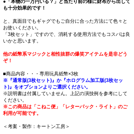
●「本物の一万円いる？」と当たり前の様に財布から出して
も十分効果的です！
と、真面目でもギャグでもご自分に合った方法にて色々と
お使いください。
「3枚セット」ですので、消耗する使用方法でもコスパは良
いかと思います。
他の紙幣系マジックと相性抜群の爆笑アイテムを是非どう
ぞ！
■商品内容・・・専用玩具紙幣×3枚
※『通常版(3枚セット)』か『ホログラム加工版(3枚セッ
ト)』をオプションよりご選択ください。
※説明書は付属していません。上記の演技例を参考にして
ください。
※この商品は「こねこ便」「レターパック・ライト」のご
利用が可能です。
＜考案・製作：キートン工房＞