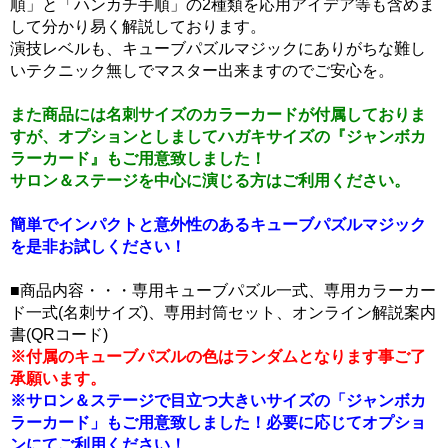
順」と「ハンカチ手順」の2種類を応用アイデア等も含めま
して分かり易く解説しております。
演技レベルも、キューブパズルマジックにありがちな難し
いテクニック無しでマスター出来ますのでご安心を。
また商品には名刺サイズのカラーカードが付属しておりま
すが、オプションとしましてハガキサイズの『ジャンボカ
ラーカード』もご用意致しました！
サロン＆ステージを中心に演じる方はご利用ください。
簡単でインパクトと意外性のあるキューブパズルマジック
を是非お試しください！
■商品内容・・・専用キューブパズル一式、専用カラーカー
ド一式(名刺サイズ)、専用封筒セット、オンライン解説案内
書(QRコード)
※付属のキューブパズルの色はランダムとなります事ご了
承願います。
※サロン＆ステージで目立つ大きいサイズの「ジャンボカ
ラーカード」もご用意致しました！必要に応じてオプショ
ンにてご利用ください！