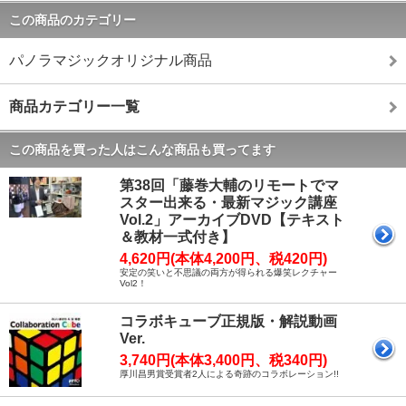
この商品のカテゴリー
パノラマジックオリジナル商品
商品カテゴリー一覧
この商品を買った人はこんな商品も買ってます
第38回「藤巻大輔のリモートでマ
スター出来る・最新マジック講座
Vol.2」アーカイブDVD【テキスト
＆教材一式付き】
4,620円(本体4,200円、税420円)
安定の笑いと不思議の両方が得られる爆笑レクチャー
Vol2！
コラボキューブ正規版・解説動画
Ver.
3,740円(本体3,400円、税340円)
厚川昌男賞受賞者2人による奇跡のコラボレーション!!