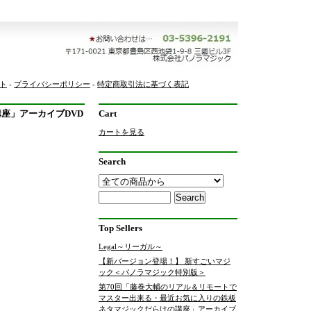
ト
-
プライバシーポリシー
-
特定商取引法に基づく表記
座」アーカイブDVD
Cart
カートを見る
Search
Top Sellers
Legal～リーガル～
【新バージョン登場！】 新すごいマジ
ック＜パノラマジック特別版＞
第70回「藤巻大輔のリアル＆リモートで
マスター出来る・最近お気に入りの鉄板
ネタマジックだらけの講座」アーカイブ