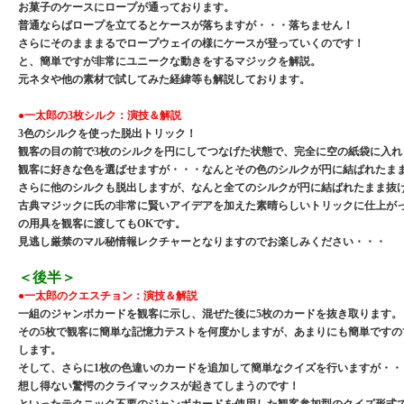
お菓子のケースにロープが通っております。
普通ならばロープを立てるとケースが落ちますが・・・落ちません！
さらにそのまままるでロープウェイの様にケースが登っていくのです！
と、簡単ですが非常にユニークな動きをするマジックを解説。
元ネタや他の素材で試してみた経緯等も解説しております。
●一太郎の3枚シルク：演技＆解説
3色のシルクを使った脱出トリック！
観客の目の前で3枚のシルクを円にしてつなげた状態で、完全に空の紙袋に入れ
観客に好きな色を選ばせますが・・・なんとその色のシルクが円に結ばれたま
さらに他のシルクも脱出しますが、なんと全てのシルクが円に結ばれたまま抜
古典マジックに氏の非常に賢いアイデアを加えた素晴らしいトリックに仕上が
の用具を観客に渡してもOKです。
見逃し厳禁のマル秘情報レクチャーとなりますのでお楽しみください・・・
＜後半＞
●一太郎のクエスチョン：演技＆解説
一組のジャンボカードを観客に示し、混ぜた後に5枚のカードを抜き取ります。
その5枚で観客に簡単な記憶力テストを何度かしますが、あまりにも簡単ですの
します。
そして、さらに1枚の色違いのカードを追加して簡単なクイズを行いますが・・
想し得ない驚愕のクライマックスが起きてしまうのです！