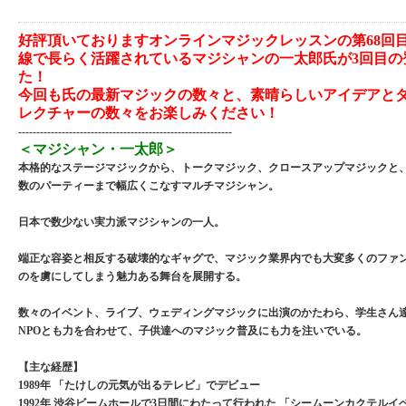
好評頂いておりますオンラインマジックレッスンの第68回
線で長らく活躍されているマジシャンの一太郎氏が3回目の
た！
今回も氏の最新マジックの数々と、素晴らしいアイデアと
レクチャーの数々をお楽しみください！
-----------------------------------------------------------
＜マジシャン・一太郎＞
本格的なステージマジックから、トークマジック、クロースアップマジックと
数のパーティーまで幅広くこなすマルチマジシャン。
日本で数少ない実力派マジシャンの一人。
端正な容姿と相反する破壊的なギャグで、マジック業界内でも大変多くのファ
のを虜にしてしまう魅力ある舞台を展開する。
数々のイベント、ライブ、ウェディングマジックに出演のかたわら、学生さん
NPOとも力を合わせて、子供達へのマジック普及にも力を注いでいる。
【主な経歴】
1989年 「たけしの元気が出るテレビ」でデビュー
1992年 渋谷ビームホールで3日間にわたって行われた 「シームーンカクテルイベ