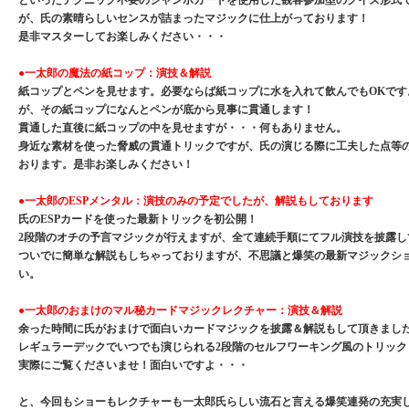
といったテクニック不要のジャンボカードを使用した観客参加型のクイズ形式
が、氏の素晴らしいセンスが詰まったマジックに仕上がっております！
是非マスターしてお楽しみください・・・
●一太郎の魔法の紙コップ：演技＆解説
紙コップとペンを見せます。必要ならば紙コップに水を入れて飲んでもOKです
が、その紙コップになんとペンが底から見事に貫通します！
貫通した直後に紙コップの中を見せますが・・・何もありません。
身近な素材を使った脅威の貫通トリックですが、氏の演じる際に工夫した点等
おります。是非お楽しみください！
●一太郎のESPメンタル：演技のみの予定でしたが、解説もしております
氏のESPカードを使った最新トリックを初公開！
2段階のオチの予言マジックが行えますが、全て連続手順にてフル演技を披露し
ついでに簡単な解説もしちゃっておりますが、不思議と爆笑の最新マジックシ
い。
●一太郎のおまけのマル秘カードマジックレクチャー：演技＆解説
余った時間に氏がおまけで面白いカードマジックを披露＆解説もして頂きまし
レギュラーデックでいつでも演じられる2段階のセルフワーキング風のトリック
実際にご覧くださいませ！面白いですよ・・・
と、今回もショーもレクチャーも一太郎氏らしい流石と言える爆笑連発の充実