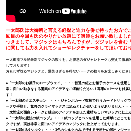
-------------------------------------------------------------
一太郎氏は大御所と言える経歴と迫力を併せ持ったお方でご
回目の今回も氏のやりたい放題にて講師をお願い致しました
つきまして、マジックはもちろんですが、ダジャレを含む
に関しても力を入れてショーやレクチャーをして頂いてお
一太郎流マル秘最新マジックの数々を、お得意のダジャレトークも交えて徹底
しております！
おもわず唸るマジックと、爆笑せざるを得ないトークの数々をお楽しみくださ
●「一太郎のお菓子のロープウェイ」・・・普通の紐とお菓子のケースを使用
常に面白い動きをする驚異のアイデアをご堪能ください！専用のパーツも付属
す！
●「一太郎のクエスチョン」・・・ジャンボカード数枚で行うカードトリック
ークや手順と、驚異のクライマックスは流石としか言いようがありません・・
一太郎流の面白いトークと独自のアイデアを加えた素晴らしいマジックに仕上
●「一太郎の魔法の紙コップ」・・・紙コップとペンを使用した簡単にどこで
クですが、実は非常に面白いアイデアのマジックに仕上がっております。
●「一太郎の3枚シルク」・・・3色のシルクのみで行える予想外の脱出マジッ