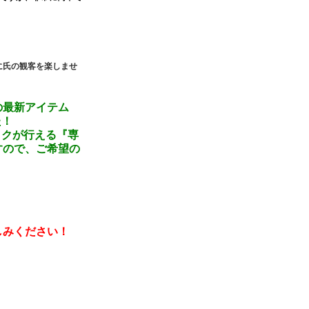
に氏の観客を楽しませ
の最新アイテム
た！
ックが行える『専
すので、ご希望の
しみください！