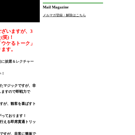
Mail Magazine
メルマガ登録・解除はこちら
ざいますが、3
(笑)！
「ウケるトーク」
ります。
的に披露＆レクチャー
い！
したマジックですが、非
しますので即戦力で
ですが、観客を喜ばすト
・
がっております！
も行える即席貫通トリッ
クですが、非常に簡単で