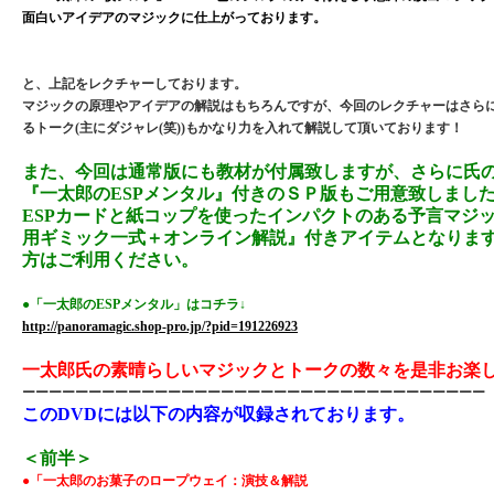
面白いアイデアのマジックに仕上がっております。
と、上記をレクチャーしております。
マジックの原理やアイデアの解説はもちろんですが、今回のレクチャーはさら
るトーク(主にダジャレ(笑))もかなり力を入れて解説して頂いております！
また、今回は通常版にも教材が付属致しますが、さらに氏
『一太郎のESPメンタル』付きのＳＰ版もご用意致しまし
ESPカードと紙コップを使ったインパクトのある予言マジ
用ギミック一式＋オンライン解説』付きアイテムとなりま
方はご利用ください。
●「一太郎のESPメンタル」はコチラ↓
http://panoramagic.shop-pro.jp/?pid=191226923
一太郎氏の素晴らしいマジックとトークの数々を是非お楽
ーーーーーーーーーーーーーーーーーーーーーーーーーーーーーーーーーーー
このDVDには以下の内容が収録されております。
＜前半＞
●「一太郎のお菓子のロープウェイ：演技＆解説