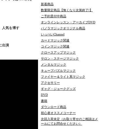
新着商品
数量限定商品【無くなり次第終了!】
ご予約受付中商品
オンラインレッスン・アーカイブDVD
、人気を博す
パノラマジックオリジナル商品
いっぺいChannel
カードマジック関連
に出演
コインマジック関連
クロースアップマジック
サロン・ステージマジック
メンタルマジック
キューブパズルマジック
ファイヤー＆ライト系マジック
アクセサリー
ギャグ・ジョークグッズ
DVD
書籍
ダウンロード商品
初心者オススメコーナー
次回入荷未定（お取り寄せのご相談はメ
ールにてお問合せください）