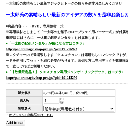
一太郎氏の素晴らしい最新マジックとトークの数々を是非お楽しみください！
一太郎氏の素晴らしい最新のアイデアの数々を是非お楽し
■商品内容・・・DVD、専用教材一式
※専用教材としまして「一太郎のお菓子のロープウェイ用パーツ一式」が付属
※SP版にはさらに「一太郎のESPメンタル」も付属致します。
●「一太郎のESPメンタル」が気になる方はコチラ↓
http://panoramagic.shop-pro.jp/?pid=191226923
※レクチャー内で登場致します「クエスチョン」は素晴らしいマジックですが
ードを使用してセットを組む必要があります。面倒な方は専用デックを数量限
で、宜しければご利用ください。
●「【数量限定品！】 クエスチョン専用ジャンボトリックデック」はコチラ↓
http://panoramagic.shop-pro.jp/?pid=191215250
販売価格
5,280円(本体4,800円、税480円)
購入数
種類選択
・
オプションの価格詳細はこちら