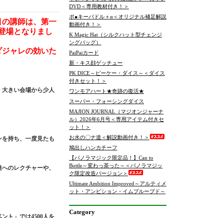
DVD＜専用教材付き！＞
ポ●キーパドル＋α＜オリジナル補足解説
目の講師は、第一
動画付き！＞
登場となりまし
K Magic Hat（シルクハット型チェンジ
ングバッグ）
ダジャレの効いた
PaiPaiカード
新・キス顔ゲッチュー
PK DICE～ピーケー・ダイス～＜ダイス
付きセット！＞
、大きい会場から少人
ワンモアハート★奇跡の復活★
スーパー・フォーシングダイス
MAJION JOURNAL（マジオンジャーナ
ル）2026年6月号＜専用アイテム付きセ
ット！＞
お水の〇ナ道＜解説動画付き！＞
ンを持ち、一度見たも
鳩出しハンカチーフ
【パノラマジック限定品！】Can to
Bottle～変わっ茶った～＜パノラマジッ
達へのレクチャーや、
ク限定改造バージョン＞
Ultimate Ambition Improved～アルティメ
ット・アンビション・イムプルーブド～
Category
ント」では4500人を