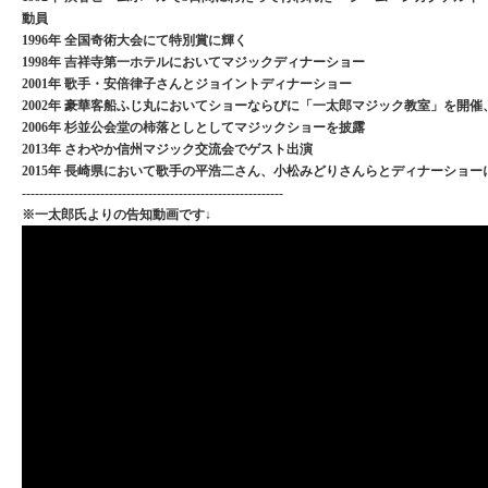
動員
1996年 全国奇術大会にて特別賞に輝く
1998年 吉祥寺第一ホテルにおいてマジックディナーショー
2001年 歌手・安倍律子さんとジョイントディナーショー
2002年 豪華客船ふじ丸においてショーならびに「一太郎マジック教室」を開催
2006年 杉並公会堂の柿落としとしてマジックショーを披露
2013年 さわやか信州マジック交流会でゲスト出演
2015年 長崎県において歌手の平浩二さん、小松みどりさんらとディナーショー
------------------------------------------------------------
※一太郎氏よりの告知動画です↓