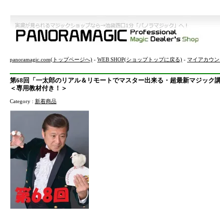
panoramagic.com(トップページへ)
-
WEB SHOP(ショップトップに戻る)
-
マイアカウン
第68回「一太郎のリアル＆リモートでマスター出来る・超最新マジック講
＜専用教材付き！＞
Category :
新着商品