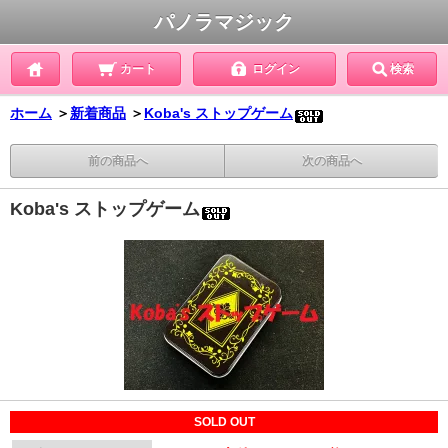
パノラマジック
カート
ログイン
検索
ホーム
＞
新着商品
＞
Koba's ストップゲーム
前の商品へ
次の商品へ
Koba's ストップゲーム
SOLD OUT