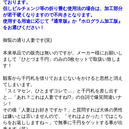
ております。
但しビルチェンジ等の折り畳む使用法の場合は、加工部分
が若干硬くなりますので不向きとなります。
使用する用途に応じて『通常版』か『ホログラム加工版』
をお選びください！
御覧の通り人妻です(笑)
本来単品での販売は無いのですが、メーカー様にお願いし
まして「ひとづま千円」のみの3枚セットで取扱い致しま
す！
観客から千円札を借りておまじないをかけると忽然と消え
てしまいます。
「スミマセン、ひとまずコレで…」と千円札を差し出す
と…「あれ？これは人妻ですね!?」の台詞で爆笑間違いナ
シ！
その後「人妻はお好きですか？」と質問すれば大体の男性
は嫌いとは言いませんので、「それはよかった！ではこち
らをお返ししますね～」で無事に千円をゲットする事が出
来ます（笑）