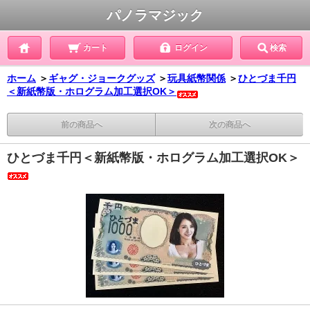
パノラマジック
カート
ログイン
検索
ホーム
＞
ギャグ・ジョークグッズ
＞
玩具紙幣関係
＞
ひとづま千円
＜新紙幣版・ホログラム加工選択OK＞
前の商品へ
次の商品へ
ひとづま千円＜新紙幣版・ホログラム加工選択OK＞