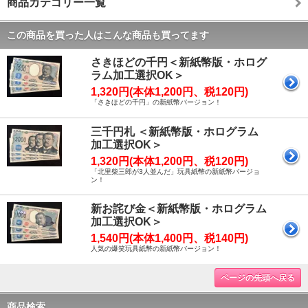
商品カテゴリー一覧
この商品を買った人はこんな商品も買ってます
さきほどの千円＜新紙幣版・ホログ
ラム加工選択OK＞
1,320円(本体1,200円、税120円)
「さきほどの千円」の新紙幣バージョン！
三千円札 ＜新紙幣版・ホログラム
加工選択OK＞
1,320円(本体1,200円、税120円)
「北里柴三郎が3人並んだ」玩具紙幣の新紙幣バージョ
ン！
新お詫び金＜新紙幣版・ホログラム
加工選択OK＞
1,540円(本体1,400円、税140円)
人気の爆笑玩具紙幣の新紙幣バージョン！
ページの先頭へ戻る
商品検索