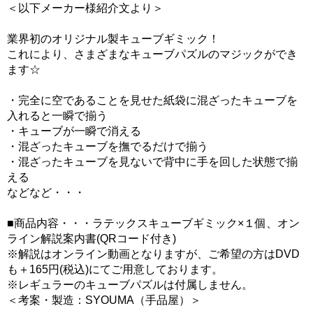
＜以下メーカー様紹介文より＞
業界初のオリジナル製キューブギミック！
これにより、さまざまなキューブパズルのマジックができ
ます☆
・完全に空であることを見せた紙袋に混ざったキューブを
入れると一瞬で揃う
・キューブが一瞬で消える
・混ざったキューブを撫でるだけで揃う
・混ざったキューブを見ないで背中に手を回した状態で揃
える
などなど・・・
■商品内容・・・ラテックスキューブギミック×１個、オン
ライン解説案内書(QRコード付き)
※解説はオンライン動画となりますが、ご希望の方はDVD
も＋165円(税込)にてご用意しております。
※レギュラーのキューブパズルは付属しません。
＜考案・製造：SYOUMA（手品屋）＞