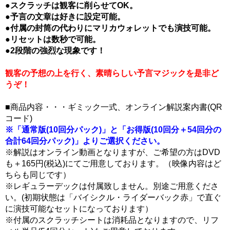
●スクラッチは観客に削らせてOK。
●予言の文章は好きに設定可能。
●付属の封筒の代わりにマリカウォレットでも演技可能。
●リセットは数秒で可能。
●2段階の強烈な現象です！
観客の予想の上を行く、素晴らしい予言マジックを是非ど
うぞ！
■商品内容・・・ギミック一式、オンライン解説案内書(QR
コード)
※「通常版(10回分パック)」と「お得版(10回分＋54回分の
合計64回分パック)」よりご選択ください。
※解説はオンライン動画となりますが、ご希望の方はDVD
も＋165円(税込)にてご用意しております。（映像内容はど
ちらも同じです）
※レギュラーデックは付属致しません。別途ご用意くださ
い。(初期状態は「バイシクル・ライダーバック赤」で直ぐ
に演技可能なセットになっております）
※付属のスクラッチシートは消耗品となりますので、リフ