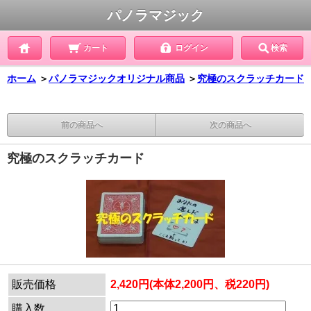
パノラマジック
カート
ログイン
検索
ホーム
＞
パノラマジックオリジナル商品
＞
究極のスクラッチカード
前の商品へ
次の商品へ
究極のスクラッチカード
販売価格
2,420円(本体2,200円、税220円)
購入数