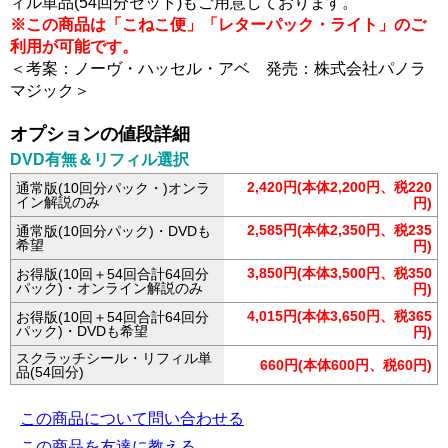
ィル単品(54回分セット)もご用意しております。
※この商品は「こねこ便」「レターパック・ライト」のご
利用が可能です。
＜考案：ノーヴ・ハッセル・アベ 発売：株式会社パノラ
マジック＞
オプションの値段詳細
DVD有無＆リフィル選択
2,420円(本体2,200円、税220
通常版(10回分パック・)オンラ
イン解説のみ
円)
2,585円(本体2,350円、税235
通常版(10回分パック)・DVDも
希望
円)
3,850円(本体3,500円、税350
お得版(10回＋54回合計64回分
パック)・オンライン解説のみ
円)
4,015円(本体3,650円、税365
お得版(10回＋54回合計64回分
パック)・DVDも希望
円)
スクラッチシール・リフィル単
660円(本体600円、税60円)
品(54回分)
この商品について問い合わせる
この商品を友達に教える