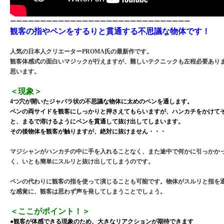
ーーーーーーーーーーーーーーーーーーーーーーーーーーーーーー
観客の指やペンをするりと貫通する不思議な物体です！
人気の日本人クリエーターPROMA氏の最新作です。
観客体感式の面白いマジックが行えますが、難しいテクニックも左程必要あり
思います。
＜現象＞
4つ穴が開いたジャバラ状の不思議な物体に太めのペンを通します。
ペンの両サイドを観客にしっかりと押さえてもらいますが、ハンカチをかけて
と、まるで溶けるようにペンを貫通して抜け出してしまいます。
その後物体を観客が触りますが、絶対に抜けません・・・
マジシャンがハンカチの中に手を入れることなく、また途中で何かに引っかか
く、いとも簡単にスルリと抜け出してしまうのです。
ペンの代わりに観客の指を使って演じることも可能です。物体がスルリと指を
な感覚に、観客は思わず声を発してしまうことでしょう。
＜ここがポイント！＞
●観客が体感できる現象のため、大きなリアクションが期待できます