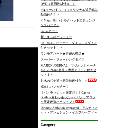
DVD＜専用教材付き！＞
ポ●キーパドル＋α＜オリジナル補足解説
動画付き！＞
K Magic Hat（シルクハット型チェンジ
ングバッグ）
PaiPaiカード
新・キス顔ゲッチュー
PK DICE～ピーケー・ダイス～＜ダイス
付きセット！＞
ワンモアハート★奇跡の復活★
スーパー・フォーシングダイス
MAJION JOURNAL（マジオンジャーナ
ル）2026年6月号＜専用アイテム付きセ
ット！＞
お水の〇ナ道＜解説動画付き！＞
鳩出しハンカチーフ
【パノラマジック限定品！】Can to
Bottle～変わっ茶った～＜パノラマジッ
ク限定改造バージョン＞
Ultimate Ambition Improved～アルティメ
ット・アンビション・イムプルーブド～
Category