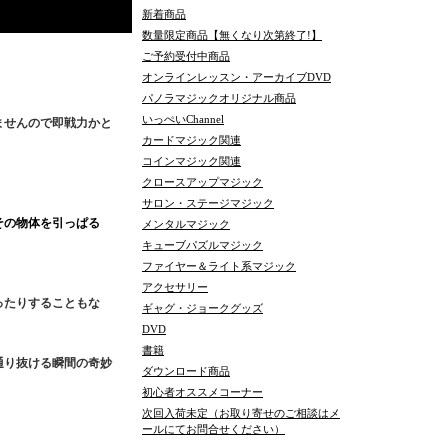
新着商品
数量限定商品【無くなり次第終了!】
ご予約受付中商品
オンラインレッスン・アーカイブDVD
パノラマジックオリジナル商品
いっぺいChannel
ませんので即戦力かと
カードマジック関連
コインマジック関連
クロースアップマジック
サロン・ステージマジック
その物体を引っぱる
メンタルマジック
キューブパズルマジック
ファイヤー＆ライト系マジック
アクセサリー
ったりすることもな
ギャグ・ジョークグッズ
DVD
書籍
通り抜ける瞬間の奇妙
ダウンロード商品
初心者オススメコーナー
次回入荷未定（お取り寄せのご相談はメ
ールにてお問合せください）