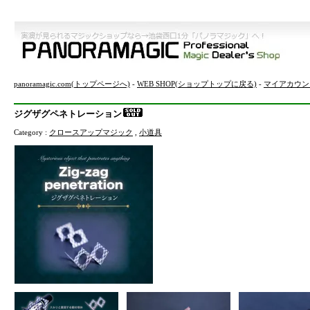
panoramagic.com(トップページへ)
-
WEB SHOP(ショップトップに戻る)
-
マイアカウン
ジグザグペネトレーション
Category :
クロースアップマジック
,
小道具