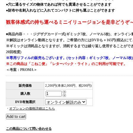
●穴に通るサイズの物体であれば何でも貫通させることができます
●財布や名刺入れなどに入れてコンパクトに持ち運ぶことができます
観客体感式の持ち運べるミニイリュージョンを是非どうぞ
■商品内容・・・ジグザグカード一式(ギミック7枚、ノーマル3枚)、オンライン
※解説はオンライン動画となります。ご希望の方にはDVDも＋165円(税込)に
※ギミックは消耗品となりますが、消耗するまでは繰り返し使用することができ
20回程度)
※専用リフィルの販売もございます。(セット内容：ギミック7枚、ノーマル3枚)
※この商品は「こねこ便」「レターパック・ライト」のご利用が可能です。
＜考案：PROMA＞
販売価格
2,200円(本体2,000円、税200円)
購入数
DVD有無選択
・
オプションの価格詳細はこちら
この商品について問い合わせる