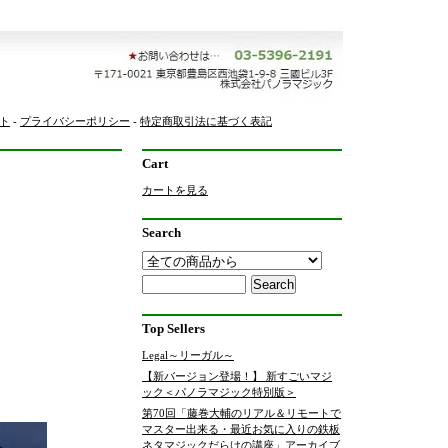
ト
-
プライバシーポリシー
-
特定商取引法に基づく表記
Cart
カートを見る
Search
Top Sellers
Legal～リーガル～
【新バージョン登場！】 新すごいマジ
ック＜パノラマジック特別版＞
第70回「藤巻大輔のリアル＆リモートで
マスター出来る・最近お気に入りの鉄板
ネタマジックだらけの講座」アーカイブ