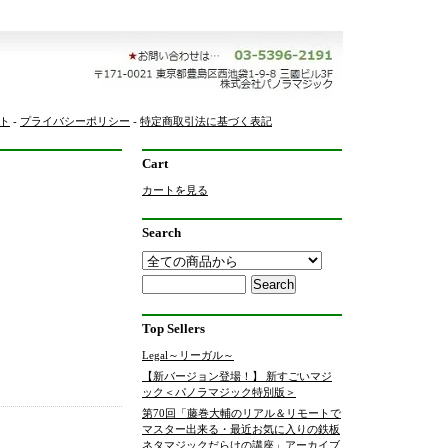
ト
-
プライバシーポリシー
-
特定商取引法に基づく表記
Cart
カートを見る
Search
Top Sellers
Legal～リーガル～
【新バージョン登場！】 新すごいマジ
ック＜パノラマジック特別版＞
第70回「藤巻大輔のリアル＆リモートで
！
マスター出来る・最近お気に入りの鉄板
。
ネタマジックだらけの講座」アーカイブ