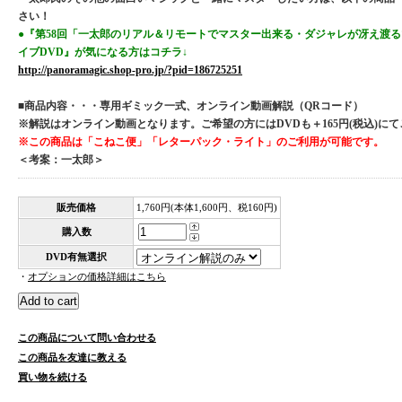
さい！
●『第58回「一太郎のリアル＆リモートでマスター出来る・ダジャレが冴え渡
イブDVD』が気になる方はコチラ↓
http://panoramagic.shop-pro.jp/?pid=186725251
■商品内容・・・専用ギミック一式、オンライン動画解説（QRコード）
※解説はオンライン動画となります。ご希望の方にはDVDも＋165円(税込)に
※この商品は「こねこ便」「レターパック・ライト」のご利用が可能です。
＜考案：一太郎＞
販売価格
1,760円(本体1,600円、税160円)
購入数
DVD有無選択
・
オプションの価格詳細はこちら
この商品について問い合わせる
この商品を友達に教える
買い物を続ける