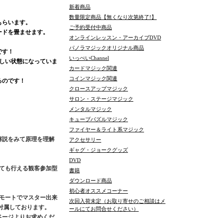
新着商品
数量限定商品【無くなり次第終了!】
もらいます。
ご予約受付中商品
ードを畳ませます。
オンラインレッスン・アーカイブDVD
パノラマジックオリジナル商品
です！
いっぺいChannel
しい状態になっていま
カードマジック関連
コインマジック関連
るのです！
クロースアップマジック
サロン・ステージマジック
メンタルマジック
キューブパズルマジック
ファイヤー＆ライト系マジック
解説をみて原理を理解
アクセサリー
ギャグ・ジョークグッズ
DVD
ても行える観客参加型
書籍
ダウンロード商品
初心者オススメコーナー
リモートでマスター出来
次回入荷未定（お取り寄せのご相談はメ
付属しております。
ールにてお問合せください）
ページよりお求めくだ