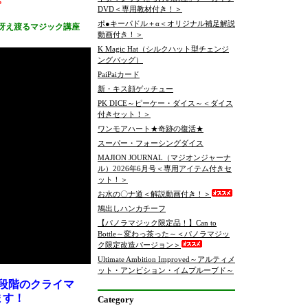
DVD＜専用教材付き！＞
ポ●キーパドル＋α＜オリジナル補足解説
が冴え渡るマジック講座
動画付き！＞
K Magic Hat（シルクハット型チェンジ
ングバッグ）
PaiPaiカード
新・キス顔ゲッチュー
PK DICE～ピーケー・ダイス～＜ダイス
付きセット！＞
ワンモアハート★奇跡の復活★
スーパー・フォーシングダイス
MAJION JOURNAL（マジオンジャーナ
ル）2026年6月号＜専用アイテム付きセ
ット！＞
お水の〇ナ道＜解説動画付き！＞
鳩出しハンカチーフ
【パノラマジック限定品！】Can to
Bottle～変わっ茶った～＜パノラマジッ
ク限定改造バージョン＞
Ultimate Ambition Improved～アルティメ
ット・アンビション・イムプルーブド～
段階のクライマ
ます！
Category