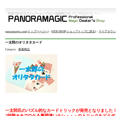
panoramagic.com(トップページへ)
-
WEB SHOP(ショップトップに戻る)
-
マイアカウン
一太郎のオリタタカード
Category :
新着商品
一太郎氏のパズル的なカードトリックが発売となりました
2段階オチでウケる事間違いナシ・・・のトリックをどうぞ