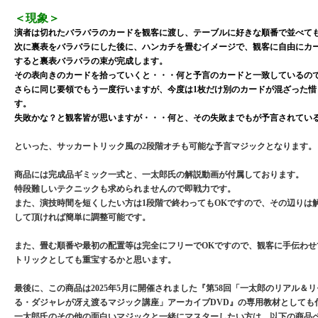
＜現象＞
演者は切れたバラバラのカードを観客に渡し、テーブルに好きな順番で並べて
次に裏表をバラバラにした後に、ハンカチを畳むイメージで、観客に自由にカ
すると裏表バラバラの束が完成します。
その表向きのカードを拾っていくと・・・何と予言のカードと一致しているの
さらに同じ要領でもう一度行いますが、今度は1枚だけ別のカードが混ざった惜
す。
失敗かな？と観客皆が思いますが・・・何と、その失敗までもが予言されてい
といった、サッカートリック風の2段階オチも可能な予言マジックとなります。
商品には完成品ギミック一式と、一太郎氏の解説動画が付属しております。
特段難しいテクニックも求められませんので即戦力です。
また、演技時間を短くしたい方は1段階で終わってもOKですので、その辺りは
して頂ければ簡単に調整可能です。
また、畳む順番や最初の配置等は完全にフリーでOKですので、観客に手伝わせ
トリックとしても重宝するかと思います。
最後に、この商品は2025年5月に開催されました『第58回「一太郎のリアル＆
る・ダジャレが冴え渡るマジック講座」アーカイブDVD』の専用教材としても
一太郎氏のその他の面白いマジックと一緒にマスターしたい方は、以下の商品