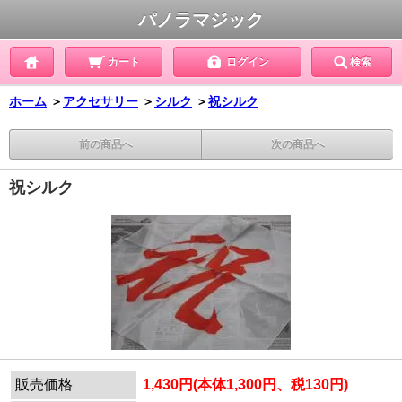
パノラマジック
カート
ログイン
検索
ホーム
＞
アクセサリー
＞
シルク
＞
祝シルク
前の商品へ
次の商品へ
祝シルク
販売価格
1,430円(本体1,300円、税130円)