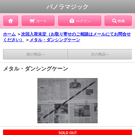
パノラマジック
カート
ログイン
検索
ホーム
＞
次回入荷未定（お取り寄せのご相談はメールにてお問合せ
ください）
＞
メタル・ダンシングケーン
前の商品へ
次の商品へ
メタル・ダンシングケーン
SOLD OUT