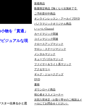
新着商品
数量限定商品【無くなり次第終了!】
ご予約受付中商品
オンラインレッスン・アーカイブDVD
パノラマジックオリジナル商品
いっぺいChannel
の小物を「貫通」
カードマジック関連
コインマジック関連
でビジュアルな現
クロースアップマジック
サロン・ステージマジック
メンタルマジック
キューブパズルマジック
ファイヤー＆ライト系マジック
アクセサリー
ギャグ・ジョークグッズ
DVD
書籍
ダウンロード商品
初心者オススメコーナー
次回入荷未定（お取り寄せのご相談はメ
マスター出来るかと思
ールにてお問合せください）