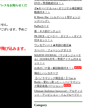
DVD＜専用教材付き！＞
ドレスをお知らせくだ
ポ●キーパドル＋α＜オリジナル補足解説
動画付き！＞
K Magic Hat（シルクハット型チェンジ
ングバッグ）
ません。
PaiPaiカード
がございます。予めご
新・キス顔ゲッチュー
PK DICE～ピーケー・ダイス～＜ダイス
付きセット！＞
ワンモアハート★奇跡の復活★
が飛び込みます。
スーパー・フォーシングダイス
MAJION JOURNAL（マジオンジャーナ
ル）2026年6月号＜専用アイテム付きセ
ット！＞
お水の〇ナ道＜解説動画付き！＞
鳩出しハンカチーフ
【パノラマジック限定品！】Can to
Bottle～変わっ茶った～＜パノラマジッ
ク限定改造バージョン＞
Ultimate Ambition Improved～アルティメ
ット・アンビション・イムプルーブド～
Category