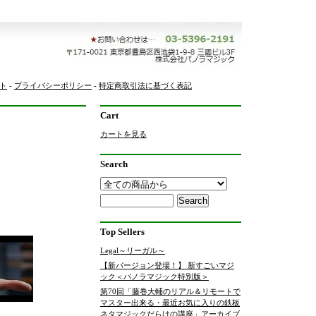
ト
-
プライバシーポリシー
-
特定商取引法に基づく表記
Cart
カートを見る
Search
Top Sellers
Legal～リーガル～
【新バージョン登場！】 新すごいマジ
ック＜パノラマジック特別版＞
第70回「藤巻大輔のリアル＆リモートで
マスター出来る・最近お気に入りの鉄板
ネタマジックだらけの講座」アーカイブ