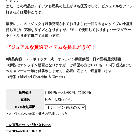
います。
また、この商品はアイデアも用具の仕上がりも優秀でして、ビジュアルなアイ
好きな方は是非どうぞ。
最後に、このマジックは以前発売されておりました一回り大きいタイプの小型
持ち運びに便利なサイズとなりますが、PVにて使用しておりますハーフダラー
不可となります事ご了承願います。
ビジュアルな貫通アイテムを是非どうぞ！
■商品内容・・・ギミック一式、オンライン動画解説、日本語補足説明書
※解説はオンライン動画となりますが、ご希望の方はDVDも＋165円(税込)に
※キャンディー等は付属致しません。必要に応じてご用意願います。
＜考案：Mickael Chatelein ＆ Urbain＞
販売価格
8,800円(本体8,000円、税800円)
在庫数
只今お品切れです。
DVD有無選択
・
オプションの在庫・価格の詳細はこちら
この商品について問い合わせる
この商品を友達に教える