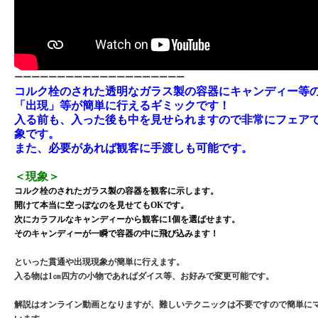
ーーーーーーーーーーーーーーーーーーーー
コルク栓のされた透明なガラス製の容器にキャンディー等
「出現」等が簡単に行えるギミックです！
入る前も、入った後も中を見せられますので非常にフェア
象です。
また、必要があれば観客に手渡しも可能です。
＜現象＞
コルク栓のされたガラス製の容器を観客に示します。
開けて本当に空っぽなのを見せてもOKです。
次にカラフルなキャンディーから観客に1個を選ばせます。
そのキャンディーが一瞬で容器の中に飛び込みます！
といった貫通や出現現象が簡単に行えます。
入る物は1㎝四方の小物であればダイス等、お好みで変更可能です。
解説はオンライン動画となりますが、難しいテクニックは不要ですので簡単に